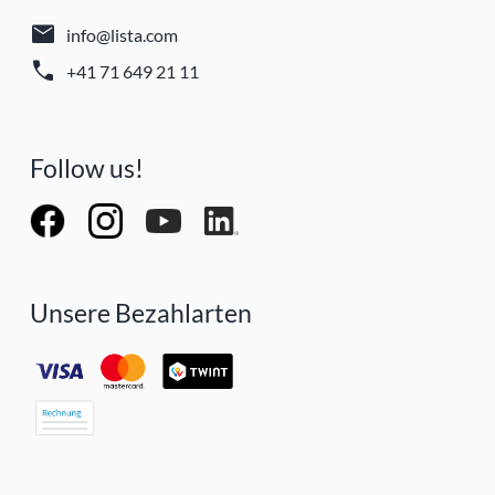
mail
info@lista.com
call
+41 71 649 21 11
Follow us!
Unsere Bezahlarten