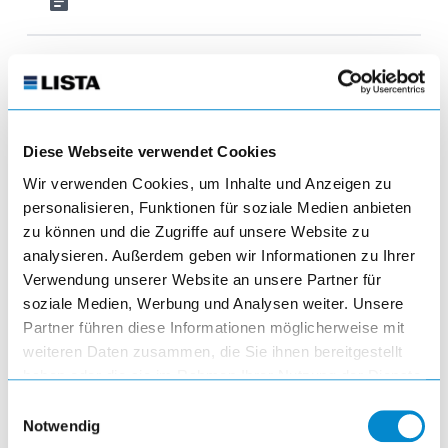
article
Akkuladeschränke mit Garderoben
Diese Webseite verwendet Cookies
Wir verwenden Cookies, um Inhalte und Anzeigen zu
personalisieren, Funktionen für soziale Medien anbieten
visibility
zu können und die Zugriffe auf unsere Website zu
analysieren. Außerdem geben wir Informationen zu Ihrer
article
Verwendung unserer Website an unsere Partner für
soziale Medien, Werbung und Analysen weiter. Unsere
Partner führen diese Informationen möglicherweise mit
weiteren Daten zusammen, die Sie ihnen bereitgestellt
haben oder die sie im Rahmen Ihrer Nutzung der Dienste
gesammelt haben.
Einwilligungsauswahl
Notwendig
Akkuladeschränke mit Schubladen