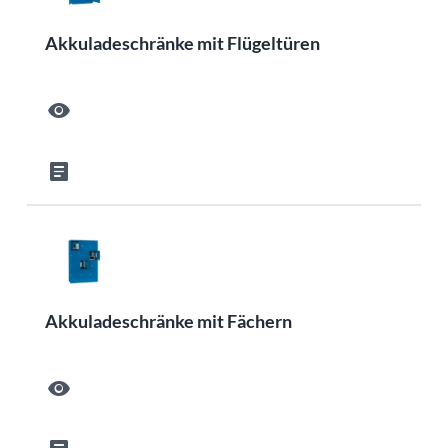
Akkuladeschränke mit Flügeltüren
visibility
article
Akkuladeschränke mit Fächern
visibility