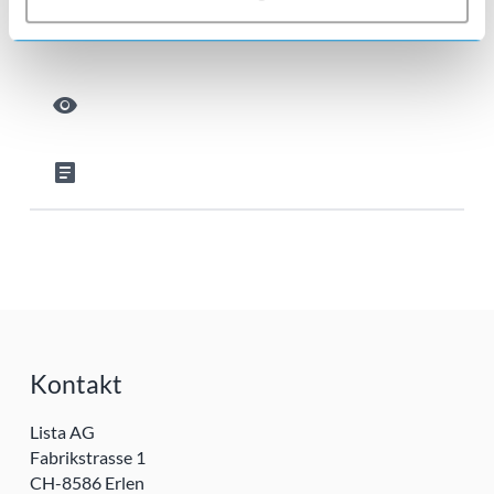
E-Bike Ladestation
visibility
article
Kontakt
Lista AG
Fabrikstrasse 1
CH-8586 Erlen