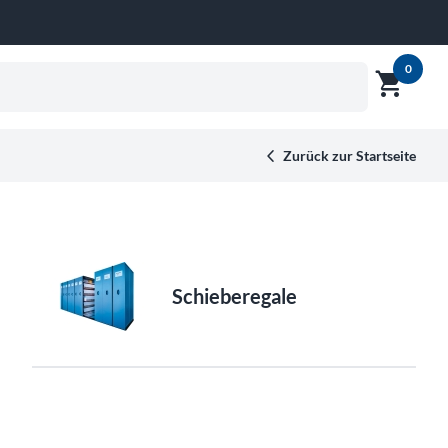
0
shopping_cart
Warenkor
Vorschau
anzeigen
Zurück zur Startseite
Schieberegale