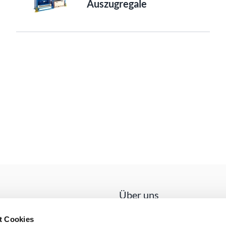
Auszugregale
Über uns
LISTA ist das marktführende Unte
t Cookies
Europa, wenn es um Betriebseinr