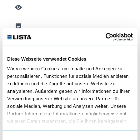
visibility
article
Diese Webseite verwendet Cookies
Wir verwenden Cookies, um Inhalte und Anzeigen zu
Estanterías corredizas
personalisieren, Funktionen für soziale Medien anbieten
zu können und die Zugriffe auf unsere Website zu
analysieren. Außerdem geben wir Informationen zu Ihrer
visibility
Verwendung unserer Website an unsere Partner für
soziale Medien, Werbung und Analysen weiter. Unsere
article
Partner führen diese Informationen möglicherweise mit
weiteren Daten zusammen, die Sie ihnen bereitgestellt
haben oder die sie im Rahmen Ihrer Nutzung der Dienste
gesammelt haben.
Einwilligungsauswahl