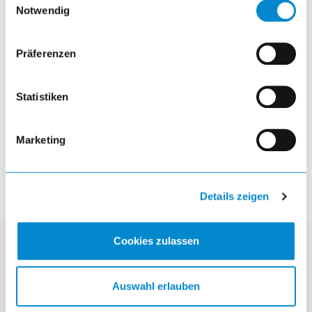
Notwendig
Estanterías reforzadas extensibles
Präferenzen
visibility
Statistiken
article
Marketing
Details zeigen
Cookies zulassen
Contacto
Auswahl erlauben
Lista AG