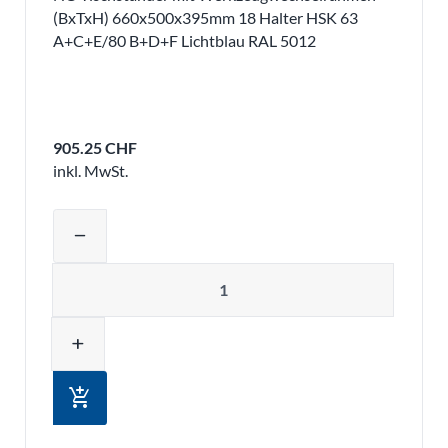
(BxTxH) 660x500x395mm 18 Halter HSK 63
A+C+E/80 B+D+F Lichtblau RAL 5012
905.25 CHF
inkl. MwSt.
Produktmenge auswählen und in den 
remove
Menge
add
add_shopping_cart