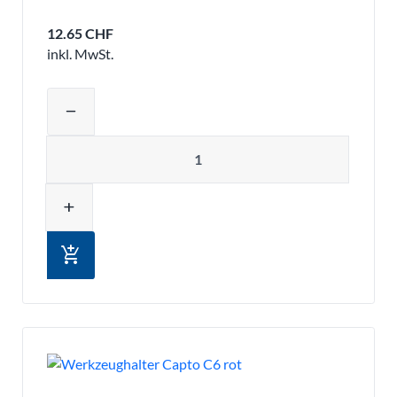
12.65 CHF
inkl. MwSt.
Produktmenge auswählen und in den 
remove
Menge
add
add_shopping_cart