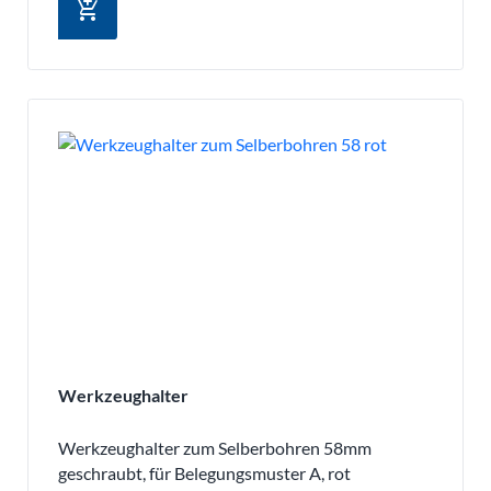
add_shopping_cart
Werkzeughalter
Werkzeughalter zum Selberbohren 58mm
geschraubt, für Belegungsmuster A, rot