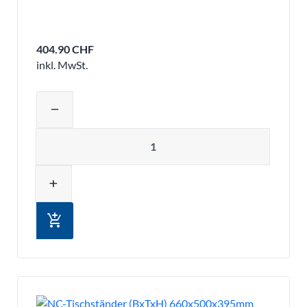
404.90 CHF
inkl. MwSt.
Produktmenge auswählen und in den 
remove
Menge
add
add_shopping_cart