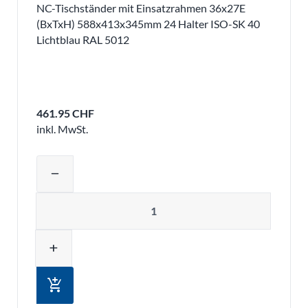
NC-Tischständer mit Einsatzrahmen 36x27E
(BxTxH) 588x413x345mm 24 Halter ISO-SK 40
Lichtblau RAL 5012
461.95 CHF
inkl. MwSt.
Produktmenge auswählen und in den 
remove
Menge
add
add_shopping_cart