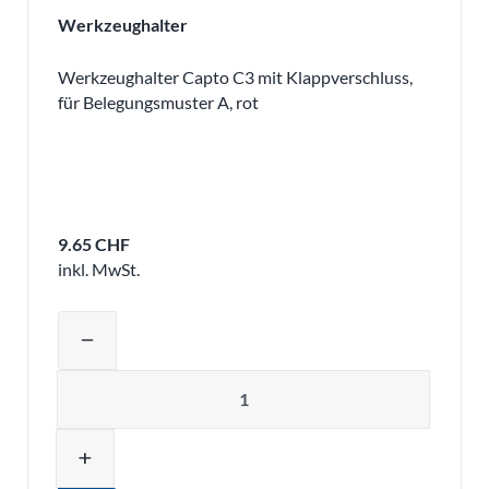
Werkzeughalter
Werkzeughalter Capto C3 mit Klappverschluss,
für Belegungsmuster A, rot
9.65 CHF
inkl. MwSt.
Produktmenge auswählen und in den 
remove
Menge
add