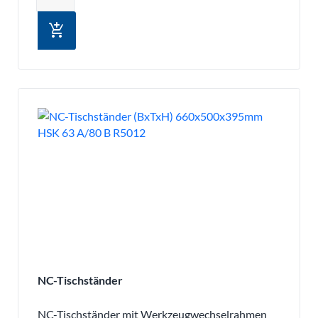
add_shopping_cart
NC-Tischständer
NC-Tischständer mit Werkzeugwechselrahmen