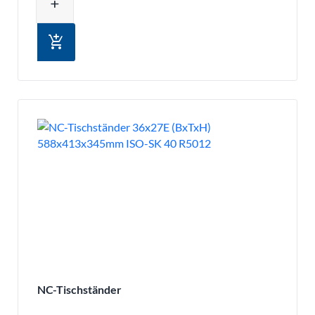
add
add_shopping_cart
NC-Tischständer