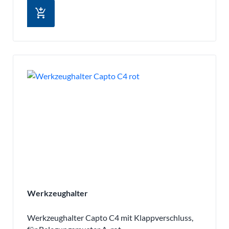
add_shopping_cart
Werkzeughalter
Werkzeughalter Capto C4 mit Klappverschluss,