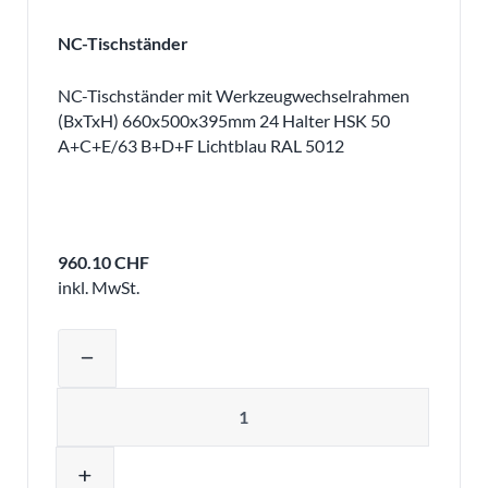
NC-Tischständer
NC-Tischständer mit Werkzeugwechselrahmen
(BxTxH) 660x500x395mm 24 Halter HSK 50
A+C+E/63 B+D+F Lichtblau RAL 5012
960.10 CHF
inkl. MwSt.
Produktmenge auswählen und in den 
remove
Menge
add