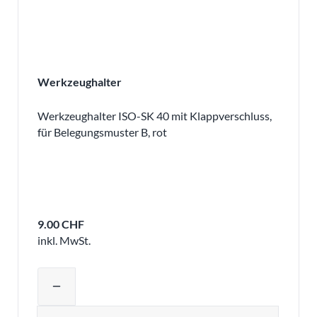
Werkzeughalter
Werkzeughalter ISO-SK 40 mit Klappverschluss,
für Belegungsmuster B, rot
9.00 CHF
inkl. MwSt.
Produktmenge auswählen und in den 
remove
Menge