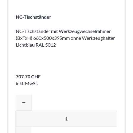
NC-Tischständer
NC-Tischständer mit Werkzeugwechselrahmen
(BxTxH) 660x500x395mm ohne Werkzeughalter
Lichtblau RAL 5012
707.70 CHF
inkl. MwSt.
Produktmenge auswählen und in den 
remove
Menge