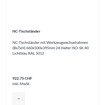
NC-Tischständer
NC-Tischständer mit Werkzeugwechselrahmen
(BxTxH) 660x500x395mm 24 Halter ISO-SK 40
Lichtblau RAL 5012
922.75 CHF
inkl. MwSt.
Produktmenge auswählen und in den 
remove