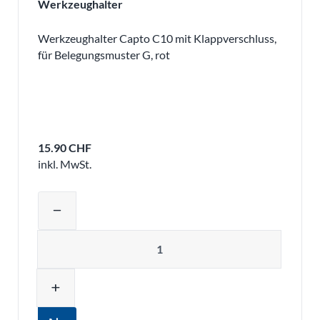
Werkzeughalter
Werkzeughalter Capto C10 mit Klappverschluss,
für Belegungsmuster G, rot
15.90 CHF
inkl. MwSt.
Produktmenge auswählen und in den 
remove
Menge
add