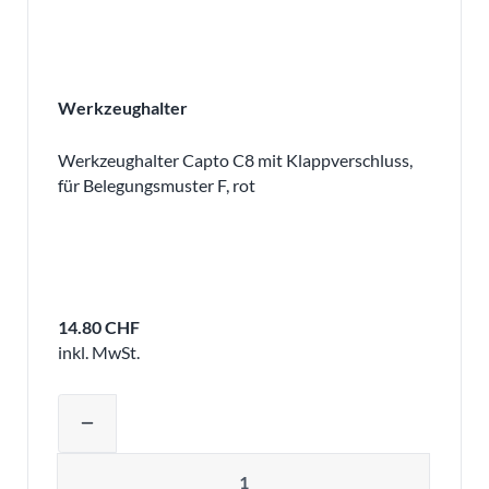
Werkzeughalter
Werkzeughalter Capto C8 mit Klappverschluss,
für Belegungsmuster F, rot
14.80 CHF
inkl. MwSt.
Produktmenge auswählen und in den 
remove
Menge