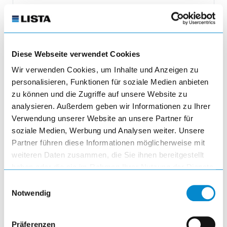
499.25 CHF
inkl. MwSt.
Diese Webseite verwendet Cookies
Produktmenge auswählen und in den 
Wir verwenden Cookies, um Inhalte und Anzeigen zu
remove
personalisieren, Funktionen für soziale Medien anbieten
Menge
zu können und die Zugriffe auf unsere Website zu
analysieren. Außerdem geben wir Informationen zu Ihrer
Verwendung unserer Website an unsere Partner für
add
soziale Medien, Werbung und Analysen weiter. Unsere
Partner führen diese Informationen möglicherweise mit
add_shopping_cart
weiteren Daten zusammen, die Sie ihnen bereitgestellt
haben oder die sie im Rahmen Ihrer Nutzung der Dienste
gesammelt haben.
Einwilligungsauswahl
Notwendig
Präferenzen