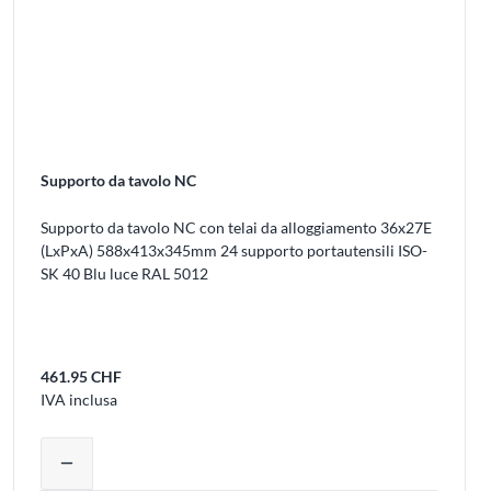
Supporto da tavolo NC
Supporto da tavolo NC con telai da alloggiamento 36x27E
(LxPxA) 588x413x345mm 24 supporto portautensili ISO-
SK 40 Blu luce RAL 5012
461.95 CHF
IVA inclusa
uovere prodotti dal carrello
Regolare la quantità del prodotto o rimu
remove