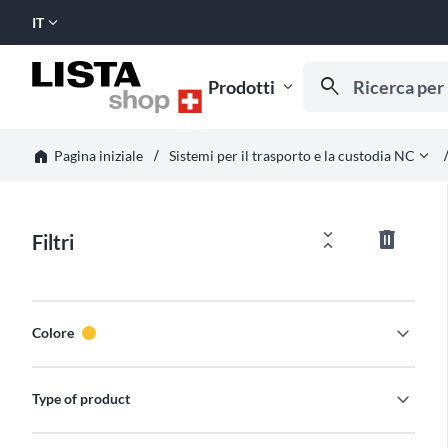
expand_more
IT
SELEZIONA
LINGUA:
Ricerca per nume
search
Prodotti
expand_more
Inizia a digitare per
horizontal_rule
horizont
home
expand_more
Pagina iniziale
Sistemi per il trasporto e la custodia NC
unfold_less
delete_outline
Filtri
expand_more
Colore
expand_more
Type of product