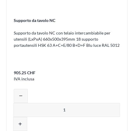
Supporto da tavolo NC
Supporto da tavolo NC con telaio intercambiabile per
utensili (LxPxA) 660x500x395mm 18 supporto
portautensili HSK 63 A+C+E/80 B+D+F Blu luce RAL 5012
905.25 CHF
IVA inclusa
Regolare la quantità del prodotto o rim
remove
Quantità
add