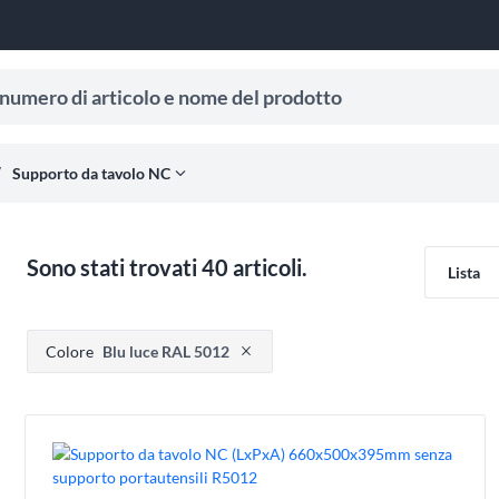
ro di articolo e nome del prodotto
 ricevere suggerimenti di ricerca.
al_rule
expand_more
Supporto da tavolo NC
Sono stati trovati 40 articoli.
Lista
Premere per rimuovere l'opzione filtro
Colore
Blu luce RAL 5012