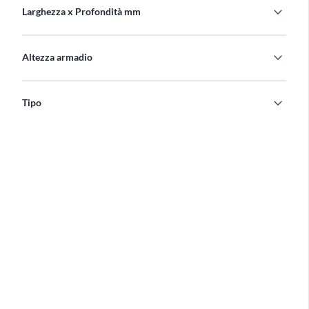
expand_more
Larghezza x Profondità mm
expand_more
Altezza armadio
expand_more
Tipo