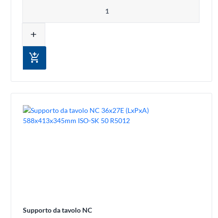
Quantità
add
add_shopping_cart
Supporto da tavolo NC