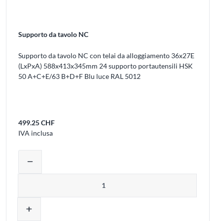
Supporto da tavolo NC
Supporto da tavolo NC con telai da alloggiamento 36x27E
(LxPxA) 588x413x345mm 24 supporto portautensili HSK
50 A+C+E/63 B+D+F Blu luce RAL 5012
499.25 CHF
IVA inclusa
uovere prodotti dal carrello
Regolare la quantità del prodotto o rimu
remove
Quantità
add