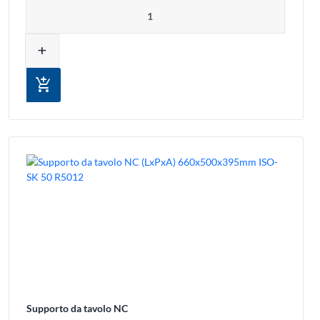
Quantità
add
add_shopping_cart
Supporto da tavolo NC