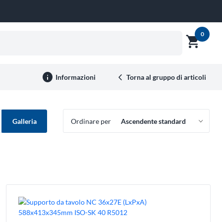
0
shopping_cart
Mostra
anteprima
carrello
info
Informazioni
Torna al gruppo di articoli
Galleria
Ordinare per