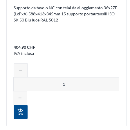
Supporto da tavolo NC con telai da alloggiamento 36x27E
(LxPxA) 588x413x345mm 15 supporto portautensili ISO-
SK 50 Blu luce RAL 5012
404.90 CHF
IVA inclusa
Regolare la quantità del prodotto o rim
remove
Quantità
add
add_shopping_cart