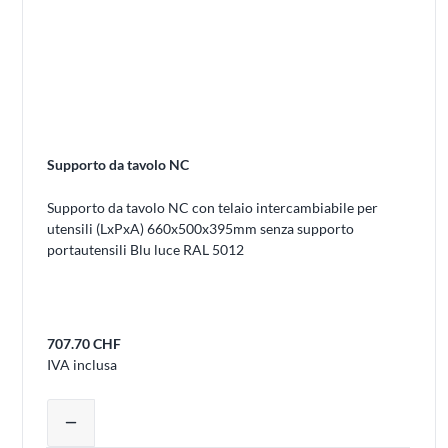
Supporto da tavolo NC
Supporto da tavolo NC con telaio intercambiabile per
utensili (LxPxA) 660x500x395mm senza supporto
portautensili Blu luce RAL 5012
707.70 CHF
IVA inclusa
Regolare la quantità del prodotto o rim
remove