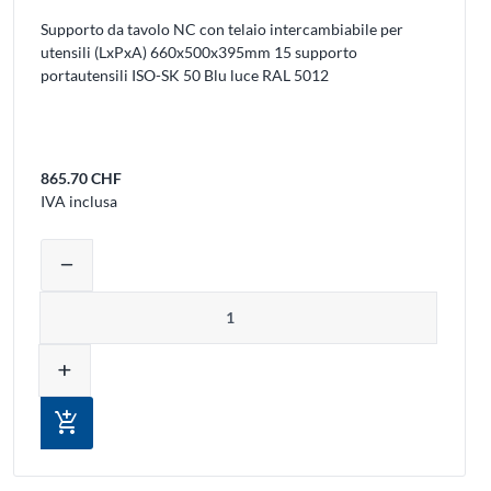
Supporto da tavolo NC con telaio intercambiabile per
utensili (LxPxA) 660x500x395mm 15 supporto
portautensili ISO-SK 50 Blu luce RAL 5012
865.70 CHF
IVA inclusa
uovere prodotti dal carrello
Regolare la quantità del prodotto o rimu
remove
Quantità
add
add_shopping_cart