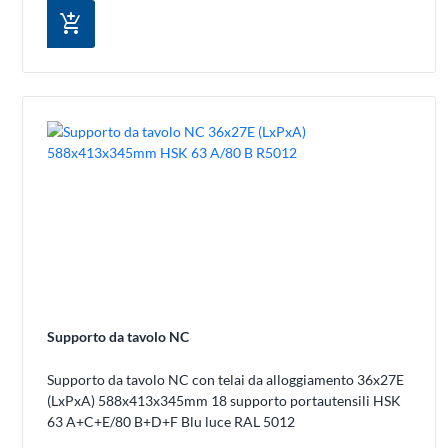
add_shopping_cart
Supporto da tavolo NC
Supporto da tavolo NC con telai da alloggiamento 36x27E
(LxPxA) 588x413x345mm 18 supporto portautensili HSK
63 A+C+E/80 B+D+F Blu luce RAL 5012