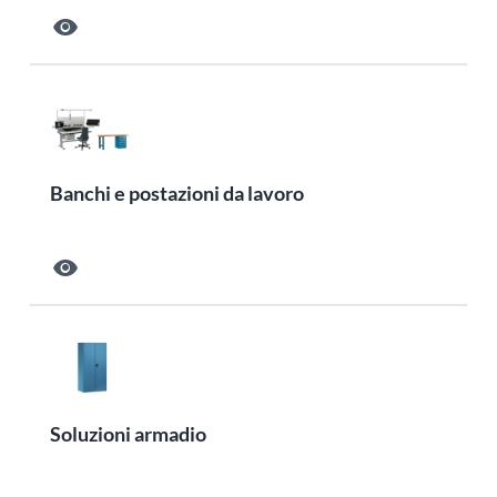
visibility
Banchi e postazioni da lavoro
visibility
Soluzioni armadio