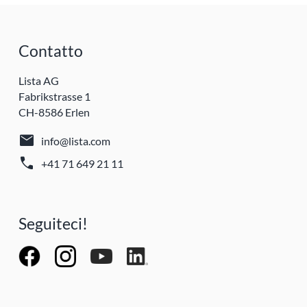
Contatto
Lista AG
Fabrikstrasse 1
CH-8586 Erlen
mail
info@lista.com
call
+41 71 649 21 11
Seguiteci!