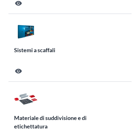
visibility
Sistemi a scaffali
visibility
Materiale di suddivisione e di
etichettatura