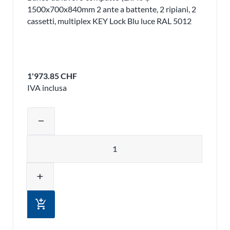
1500x700x840mm 2 ante a battente, 2 ripiani, 2
cassetti, multiplex KEY Lock Blu luce RAL 5012
1'973.85 CHF
IVA inclusa
Regolare la quantità del prodotto o ri
remove
Quantità
add
add_shopping_cart