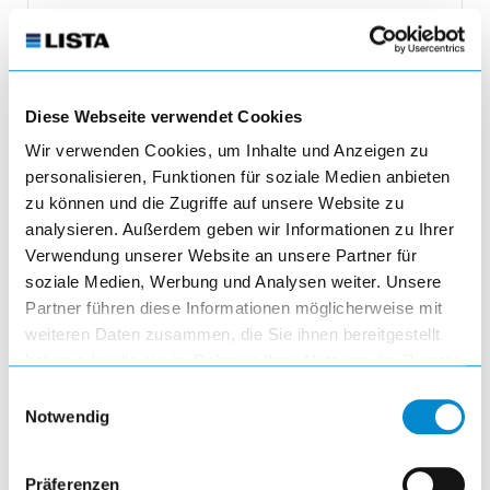
2'082.55 CHF
IVA inclusa
Diese Webseite verwendet Cookies
Regolare la quantità del prodotto o ri
Wir verwenden Cookies, um Inhalte und Anzeigen zu
remove
personalisieren, Funktionen für soziale Medien anbieten
Quantità
zu können und die Zugriffe auf unsere Website zu
analysieren. Außerdem geben wir Informationen zu Ihrer
Verwendung unserer Website an unsere Partner für
add
soziale Medien, Werbung und Analysen weiter. Unsere
Partner führen diese Informationen möglicherweise mit
add_shopping_cart
weiteren Daten zusammen, die Sie ihnen bereitgestellt
haben oder die sie im Rahmen Ihrer Nutzung der Dienste
gesammelt haben.
Einwilligungsauswahl
Notwendig
Präferenzen