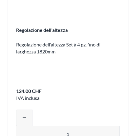
Regolazione dell’altezza
Regolazione dell’altezza Set à 4 pz. fino di
larghezza 1820mm
124.00 CHF
IVA inclusa
Regolare la quantità del prodotto o ri
remove
Quantità