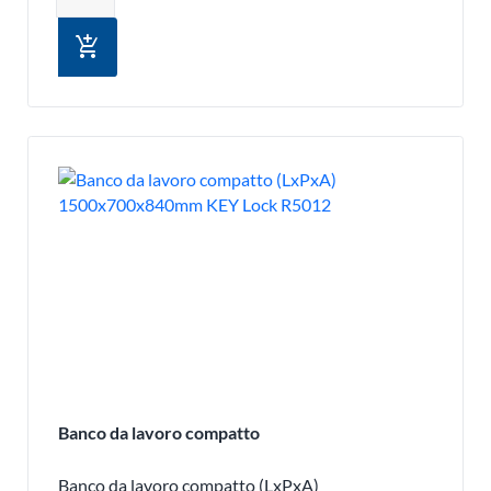
add_shopping_cart
Banco da lavoro compatto
Banco da lavoro compatto (LxPxA)