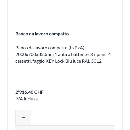
Banco da lavoro compatto
Banco da lavoro compatto (LxPxA)
2000x700x850mm 1 anta a battente, 3 ripiani, 4
cassetti, faggio KEY Lock Blu luce RAL 5012
2'916.40 CHF
IVA inclusa
Regolare la quantità del prodotto o ri
remove
Quantità