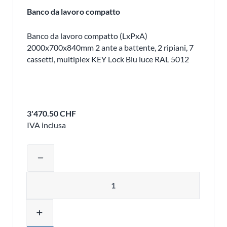
Banco da lavoro compatto
Banco da lavoro compatto (LxPxA)
2000x700x840mm 2 ante a battente, 2 ripiani, 7
cassetti, multiplex KEY Lock Blu luce RAL 5012
3'470.50 CHF
IVA inclusa
Regolare la quantità del prodotto o ri
remove
Quantità
add