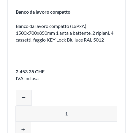
Banco da lavoro compatto
Banco da lavoro compatto (LxPxA)
1500x700x850mm 1 anta a battente, 2 ripiani, 4
cassetti, faggio KEY Lock Blu luce RAL 5012
2'453.35 CHF
IVA inclusa
Regolare la quantità del prodotto o ri
remove
Quantità
add