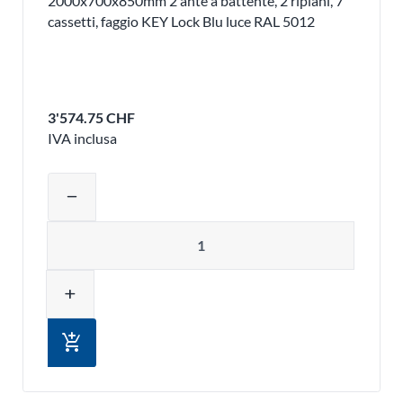
2000x700x850mm 2 ante a battente, 2 ripiani, 7
cassetti, faggio KEY Lock Blu luce RAL 5012
3'574.75 CHF
IVA inclusa
Regolare la quantità del prodotto o ri
remove
Quantità
add
add_shopping_cart