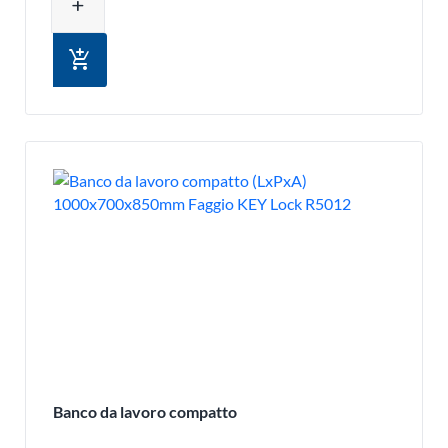
add
add_shopping_cart
Banco da lavoro compatto