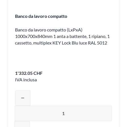
Banco da lavoro compatto
Banco da lavoro compatto (LxPxA)
1000x700x840mm 1 anta a battente, 1 ripiano, 1
cassetto, multiplex KEY Lock Blu luce RAL 5012
1'332.05 CHF
IVA inclusa
Regolare la quantità del prodotto o ri
remove
Quantità