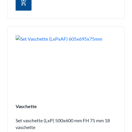
add_shopping_cart
Vaschette
Set vaschette (LxP) 500x600 mm FH 75 mm 18
vaschette