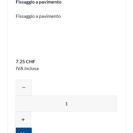
Fissaggio a pavimento
Fissaggio a pavimento
7.25 CHF
IVA inclusa
Regolare la quantità del prodotto o ri
remove
Quantità
add