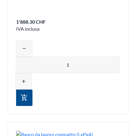
1'888.30 CHF
IVA inclusa
Regolare la quantità del prodotto o ri
remove
Quantità
add
add_shopping_cart