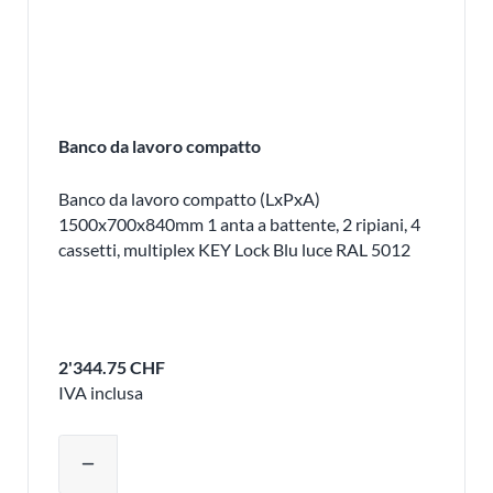
Banco da lavoro compatto
Banco da lavoro compatto (LxPxA)
1500x700x840mm 1 anta a battente, 2 ripiani, 4
cassetti, multiplex KEY Lock Blu luce RAL 5012
2'344.75 CHF
IVA inclusa
Regolare la quantità del prodotto o ri
remove