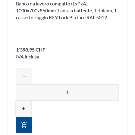
Banco da lavoro compatto (LxPxA)
1000x700x850mm 1 anta a battente, 1 ripiano, 1
cassetto, faggio KEY Lock Blu luce RAL 5012
1'398.95 CHF
IVA inclusa
Regolare la quantità del prodotto o ri
remove
Quantità
add
add_shopping_cart