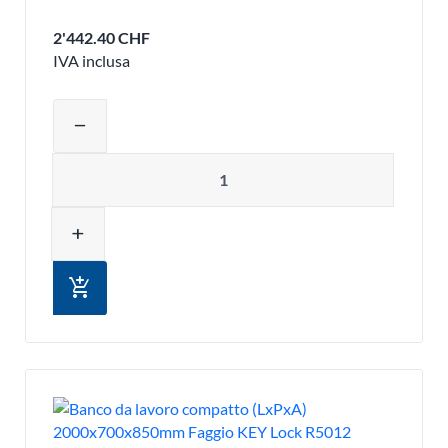
2'442.40 CHF
IVA inclusa
Regolare la quantità del prodotto o ri
remove
Quantità
add
add_shopping_cart