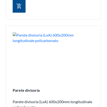
add_shopping_cart
Parete divisoria
Parete divisoria (LxA) 600x200mm longitudinale