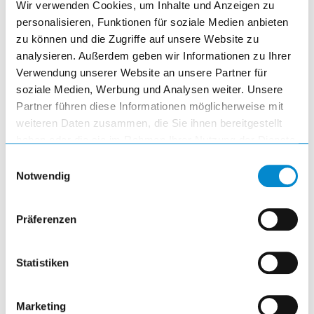
Wir verwenden Cookies, um Inhalte und Anzeigen zu
personalisieren, Funktionen für soziale Medien anbieten
add_shopping_cart
zu können und die Zugriffe auf unsere Website zu
analysieren. Außerdem geben wir Informationen zu Ihrer
Verwendung unserer Website an unsere Partner für
soziale Medien, Werbung und Analysen weiter. Unsere
Partner führen diese Informationen möglicherweise mit
weiteren Daten zusammen, die Sie ihnen bereitgestellt
haben oder die sie im Rahmen Ihrer Nutzung der Dienste
gesammelt haben.
Einwilligungsauswahl
Notwendig
Präferenzen
Statistiken
Portaetichette
Marketing
Portaetichette (LxA) 84x53mm clip per bordi