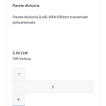
Parete divisoria
Parete divisoria (LxA) 400x100mm trasversale
policarbonato
5.95 CHF
IVA inclusa
Regolare la quantità del prodotto o ri
remove
Quantità
add