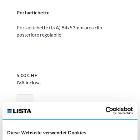
Portaetichette
Portaetichette (LxA) 84x53mm area clip
posteriore regolabile
5.00 CHF
IVA inclusa
Regolare la quantità del prodotto o ri
remove
Quantità
Diese Webseite verwendet Cookies
add