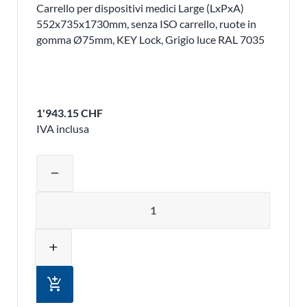
Carrello per dispositivi medici Large (LxPxA)
552x735x1730mm, senza ISO carrello, ruote in
gomma Ø75mm, KEY Lock, Grigio luce RAL 7035
1'943.15 CHF
IVA inclusa
Regolare la quantità del prodotto o ri
remove
Quantità
add
add_shopping_cart