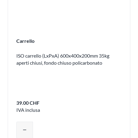
Carrello
ISO carrello (LxPxA) 600x400x200mm 35kg
aperti chiusi, fondo chiuso policarbonato
39.00 CHF
IVA inclusa
Regolare la quantità del prodotto o ri
remove