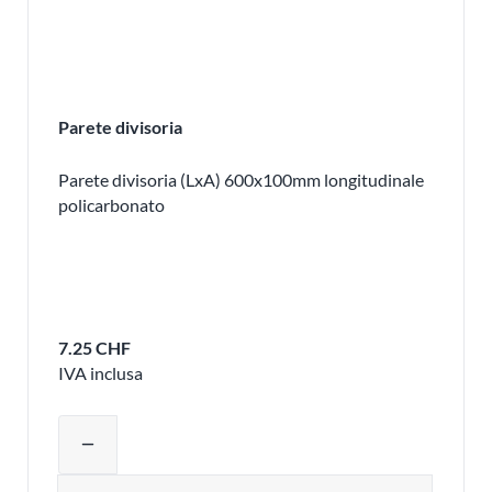
Parete divisoria
Parete divisoria (LxA) 600x100mm longitudinale
policarbonato
7.25 CHF
IVA inclusa
Regolare la quantità del prodotto o ri
remove
Quantità