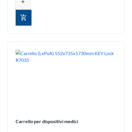
add
add_shopping_cart
Carrello per dispositivi medici