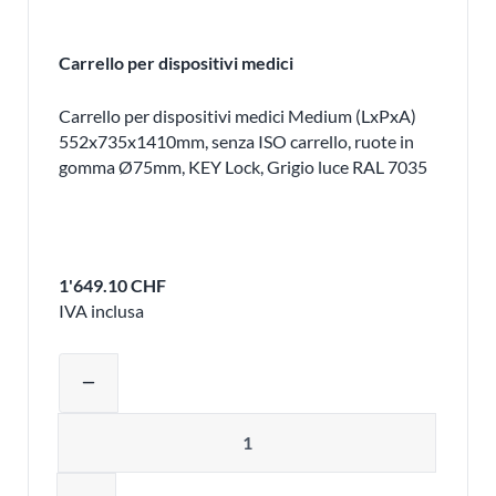
Carrello per dispositivi medici
Carrello per dispositivi medici Medium (LxPxA)
552x735x1410mm, senza ISO carrello, ruote in
gomma Ø75mm, KEY Lock, Grigio luce RAL 7035
1'649.10 CHF
IVA inclusa
Regolare la quantità del prodotto o ri
remove
Quantità