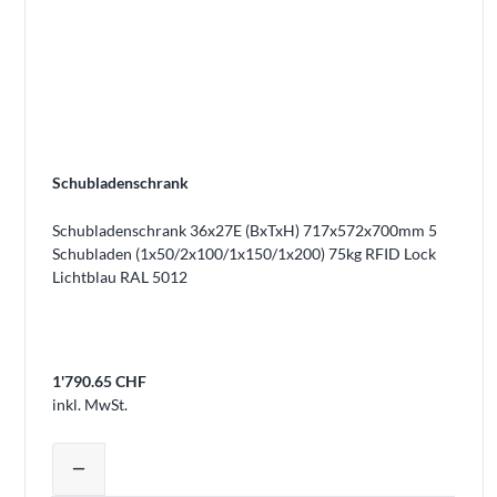
Schubladenschrank
Schubladenschrank 36x27E (BxTxH) 717x572x700mm 5
Schubladen (1x50/2x100/1x150/1x200) 75kg RFID Lock
Lichtblau RAL 5012
1'790.65 CHF
inkl. MwSt.
Produktmenge auswählen und in den 
remove