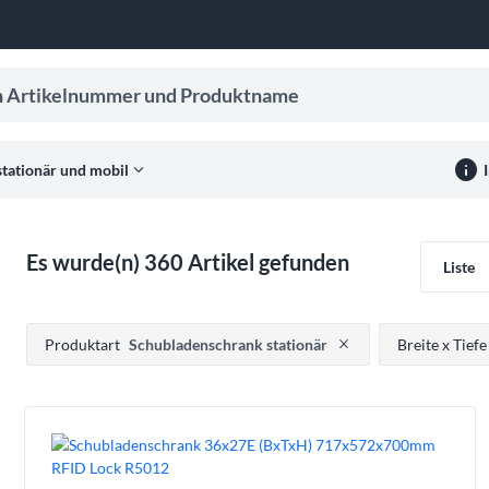
ikelnummer und Produktname
er Eingabe, um Suchvorschläge zu erhalten.
info
expand_more
tationär und mobil
Es wurde(n) 360 Artikel gefunden
Liste
Drücken, um Filteroption zu entfernen
Produktart
Schubladenschrank stationär
Breite x Tief