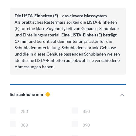
Die LISTA-Einheiten (E) – das clevere Masssystem
Als praktisches Rastermass sorgen die LISTA-Einheiten
(E) für eine klare Zugehörigkeit von Gehäuse, Schublade
und Einteilungsmaterial.
Eine LISTA-Einheit (E) beträgt
17 mm
und beruht auf dem Einteilungsraster für die
Schubladenunterteilung. Schubladenschrank-Gehäuse
und die in dieses Gehäuse passenden Schubladen weisen
identische LISTA-Einheiten auf, obwohl sie verschiedene
Abmessungen haben.
expand_more
Schrankhöhe mm
Schrankhöhe mm
283
850
383
890