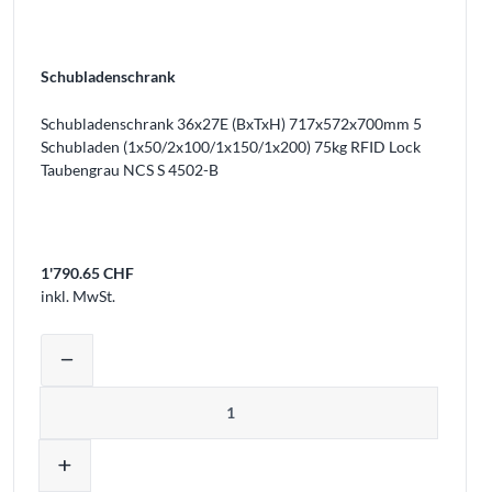
Schubladenschrank
Schubladenschrank 36x27E (BxTxH) 717x572x700mm 5
Schubladen (1x50/2x100/1x150/1x200) 75kg RFID Lock
Taubengrau NCS S 4502-B
1'790.65 CHF
inkl. MwSt.
Warenkorb legen
Produktmenge auswählen und in den W
remove
Menge
add