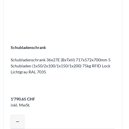
Schubladenschrank
Schubladenschrank 36x27E (BxTxH) 717x572x700mm 5
Schubladen (1x50/2x100/1x150/1x200) 75kg RFID Lock
Lichtgrau RAL 7035
1'790.65 CHF
inkl. MwSt.
Warenkorb legen
Produktmenge auswählen und in den W
remove