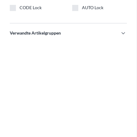
CODE Lock
AUTO Lock
expand_more
Verwandte Artikelgruppen