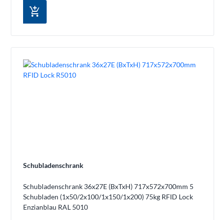
add_shopping_cart
Schubladenschrank
Schubladenschrank 36x27E (BxTxH) 717x572x700mm 5
Schubladen (1x50/2x100/1x150/1x200) 75kg RFID Lock
Enzianblau RAL 5010