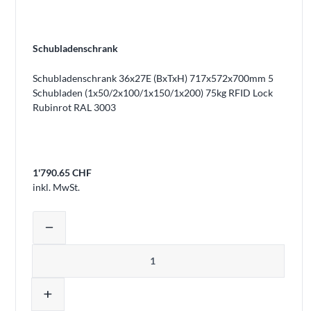
Schubladenschrank
Schubladenschrank 36x27E (BxTxH) 717x572x700mm 5
Schubladen (1x50/2x100/1x150/1x200) 75kg RFID Lock
Rubinrot RAL 3003
1'790.65 CHF
inkl. MwSt.
Produktmenge auswählen und in den 
remove
Menge
add