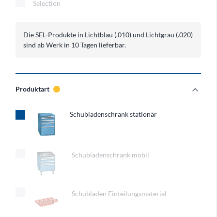
LISTA Schnell-Lieferprogramm
Selection
Die SEL-Produkte in Lichtblau (.010) und Lichtgrau (.020)
sind ab Werk in 10 Tagen lieferbar.
expand_more
Produktart
Produktart
Schubladenschrank stationär
Schubladenschrank mobil
Schubladen Einteilungsmaterial