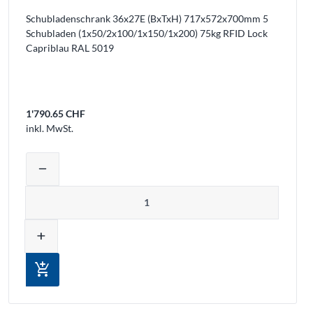
Schubladenschrank 36x27E (BxTxH) 717x572x700mm 5
Schubladen (1x50/2x100/1x150/1x200) 75kg RFID Lock
Capriblau RAL 5019
1'790.65 CHF
inkl. MwSt.
Warenkorb legen
Produktmenge auswählen und in den W
remove
Menge
add
add_shopping_cart