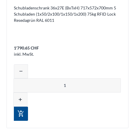
Schubladenschrank 36x27E (BxTxH) 717x572x700mm 5
Schubladen (1x50/2x100/1x150/1x200) 75kg RFID Lock
Resedagrün RAL 6011
1'790.65 CHF
inkl. MwSt.
Produktmenge auswählen und in den 
remove
Menge
add
add_shopping_cart