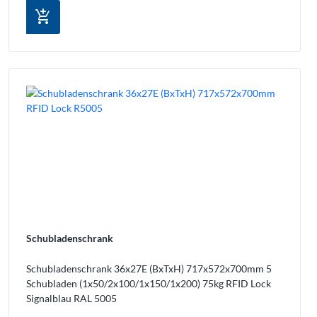
add_shopping_cart
Schubladenschrank
Schubladenschrank 36x27E (BxTxH) 717x572x700mm 5
Schubladen (1x50/2x100/1x150/1x200) 75kg RFID Lock
Signalblau RAL 5005