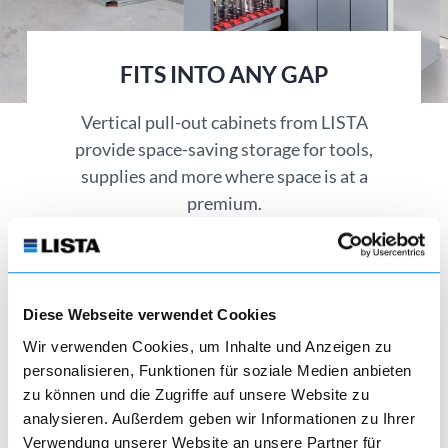
FITS INTO ANY GAP
Vertical pull-out cabinets from LISTA
provide space-saving storage for tools,
supplies and more where space is at a
premium.
Diese Webseite verwendet Cookies
Wir verwenden Cookies, um Inhalte und Anzeigen zu
personalisieren, Funktionen für soziale Medien anbieten
Vertical pull-out cabinets
zu können und die Zugriffe auf unsere Website zu
analysieren. Außerdem geben wir Informationen zu Ihrer
visibility
Verwendung unserer Website an unsere Partner für