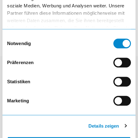
soziale Medien, Werbung und Analysen weiter. Unsere
Partner führen diese Informationen möglicherweise mit
article
weiteren Daten zusammen, die Sie ihnen bereitgestellt
haben oder die sie im Rahmen Ihrer Nutzung der Dienste
gesammelt haben.
Einwilligungsauswahl
Notwendig
Präferenzen
Contact
Statistiken
Lista AG
Fabrikstrasse 1
Marketing
CH-8586 Erlen
mail
info@lista.com
call
Details zeigen
+41 71 649 21 11