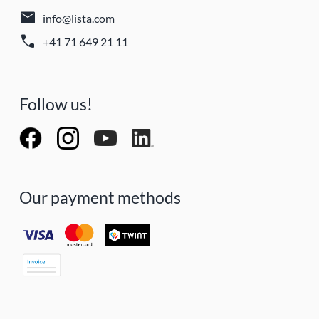
mail
info@lista.com
call
+41 71 649 21 11
Follow us!
Our payment methods