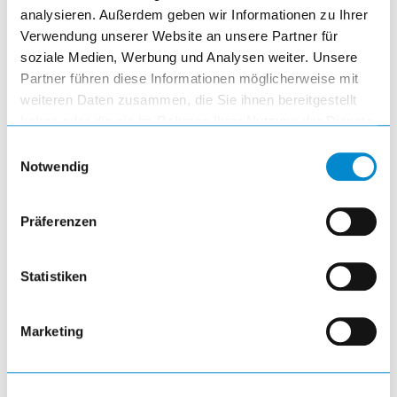
analysieren. Außerdem geben wir Informationen zu Ihrer
Verwendung unserer Website an unsere Partner für
Workstations move
soziale Medien, Werbung und Analysen weiter. Unsere
Partner führen diese Informationen möglicherweise mit
visibility
weiteren Daten zusammen, die Sie ihnen bereitgestellt
haben oder die sie im Rahmen Ihrer Nutzung der Dienste
gesammelt haben.
Einwilligungsauswahl
Notwendig
Präferenzen
Universal superstructures
Statistiken
visibility
Marketing
article