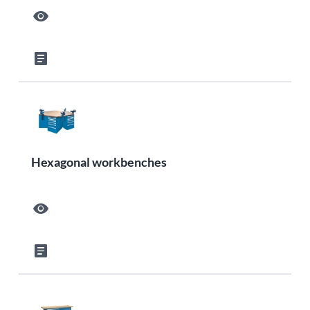
visibility
article
Hexagonal workbenches
visibility
article